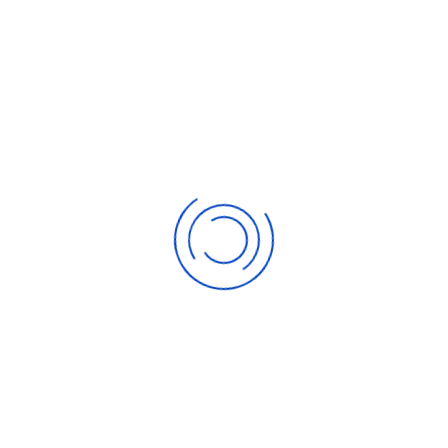
Mit einem dreifachen Olfen Helau und Glück Auf
Wünschen wir dem Dreigestirn eine Session in Saus
und Braus
Verfügbare Events
SEP.
05
FC Bayern München | 05.09.26
Fan-Bus | Heimspiele
SEP.
20
SV Elversberg | 20.09.26